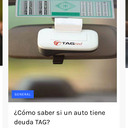
GENERAL
¿Cómo saber si un auto tiene
deuda TAG?