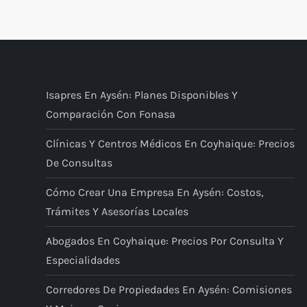
a
g
i
Isapres En Aysén: Planes Disponibles Y
Comparación Con Fonasa
n
Clínicas Y Centros Médicos En Coyhaique: Precios
a
De Consultas
c
Cómo Crear Una Empresa En Aysén: Costos,
i
Trámites Y Asesorías Locales
Abogados En Coyhaique: Precios Por Consulta Y
ó
Especialidades
n
Corredores De Propiedades En Aysén: Comisiones