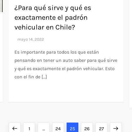
¿Para qué sirve y qué es
exactamente el padrón
vehicular en Chile?
Es importante para todos los que están
pensando en tener un auto saber para qué sirve
y qué es exactamente el padrón vehicular. Esto
con el fin de […]
Página
Página
Página
Página
Página
Página
Siguient
1
…
24
25
26
27