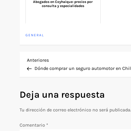
Abogados en Coyhaique: precios por
consulta y especialidades
GENERAL
N
Entrada
Anteriores
anterior
Dónde comprar un seguro automotor en Chil
a
v
Deja una respuesta
e
Tu dirección de correo electrónico no será publicada
g
Comentario
*