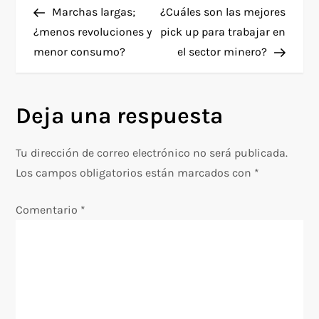
anterior
entra
Marchas largas;
¿Cuáles son las mejores
a
¿menos revoluciones y
pick up para trabajar en
menor consumo?
el sector minero?
v
e
Deja una respuesta
g
Tu dirección de correo electrónico no será publicada.
a
Los campos obligatorios están marcados con
*
c
Comentario
*
i
ó
n