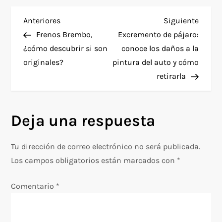
N
Entrada
Siguie
Anteriores
Siguiente
anterior
entra
Frenos Brembo,
Excremento de pájaro:
a
¿cómo descubrir si son
conoce los daños a la
originales?
pintura del auto y cómo
v
retirarla
e
g
Deja una respuesta
a
Tu dirección de correo electrónico no será publicada.
c
Los campos obligatorios están marcados con
*
i
Comentario
*
ó