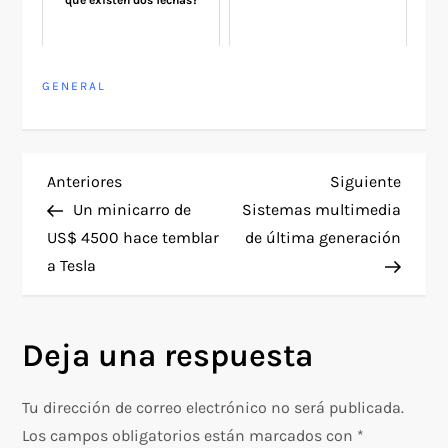
GENERAL
N
Entrada
Siguie
Anteriores
Siguiente
anterior
entra
Un minicarro de
Sistemas multimedia
a
US$ 4500 hace temblar
de última generación
a Tesla
v
e
Deja una respuesta
g
Tu dirección de correo electrónico no será publicada.
a
Los campos obligatorios están marcados con
*