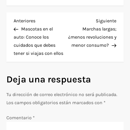
N
Entrada
Siguie
Anteriores
Siguiente
anterior
entra
Mascotas en el
Marchas largas;
a
auto: Conoce los
¿menos revoluciones y
cuidados que debes
menor consumo?
v
tener si viajas con ellos
e
g
Deja una respuesta
a
Tu dirección de correo electrónico no será publicada.
c
Los campos obligatorios están marcados con
*
i
Comentario
*