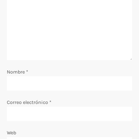
n
d
e
e
n
Nombre
*
t
r
Correo electrónico
*
a
d
Web