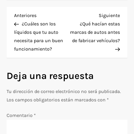
N
Entrada
Siguie
Anteriores
Siguiente
anterior
entra
¿Cuáles son los
¿Qué hacían estas
a
líquidos que tu auto
marcas de autos antes
necesita para un buen
de fabricar vehículos?
v
funcionamiento?
e
g
Deja una respuesta
a
Tu dirección de correo electrónico no será publicada.
c
Los campos obligatorios están marcados con
*
i
Comentario
*
ó