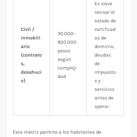
Es clave
revisar el
estado de
Civil /
certificad
30.000–
inmobili
os de
900.000
ario
dominio,
pesos
(contrato
deudas
según
s,
de
compleji
desahuci
impuesto
dad
o)
s y
servicios
antes de
operar.
Esta matriz permite a los habitantes de