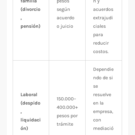
familia
pesos
n y
(divorcio
según
acuerdos
,
acuerdo
extrajudi
pensión)
o juicio
ciales
para
reducir
costos.
Dependie
ndo de si
se
Laboral
resuelve
150.000–
(despido
en la
400.000+
,
empresa,
pesos por
liquidaci
con
trámite
ón)
mediació