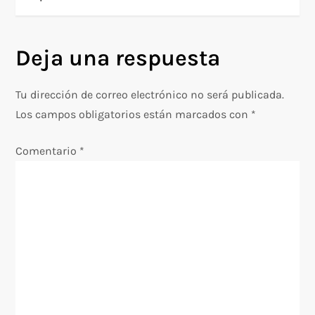
e
g
Deja una respuesta
a
Tu dirección de correo electrónico no será publicada.
c
Los campos obligatorios están marcados con
*
i
Comentario
*
ó
n
d
e