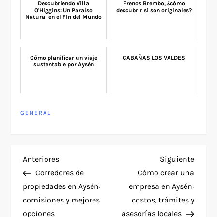
Descubriendo Villa
Frenos Brembo, ¿cómo
O'Higgins: Un Paraíso
descubrir si son originales?
Natural en el Fin del Mundo
Cómo planificar un viaje
CABAÑAS LOS VALDES
sustentable por Aysén
GENERAL
N
Entrada
Siguie
Anteriores
Siguiente
anterior
entra
Corredores de
Cómo crear una
a
propiedades en Aysén:
empresa en Aysén:
comisiones y mejores
costos, trámites y
v
opciones
asesorías locales