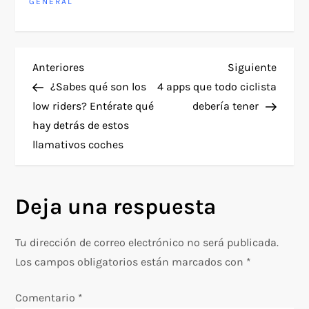
GENERAL
N
Entrada
Siguie
Anteriores
Siguiente
anterior
entra
¿Sabes qué son los
4 apps que todo ciclista
a
low riders? Entérate qué
debería tener
hay detrás de estos
v
llamativos coches
e
g
Deja una respuesta
a
Tu dirección de correo electrónico no será publicada.
c
Los campos obligatorios están marcados con
*
i
Comentario
*