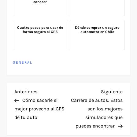
conocer
Cuatro pasos para usar de
Dónde comprar un seguro
forma segura el GPS
automotor en Chile
GENERAL
N
Entrada
Siguie
Anteriores
Siguiente
anterior
entra
Cómo sacarle el
Carrera de autos: Estos
a
mejor provecho al GPS
son los mejores
de tu auto
simuladores que
v
puedes encontrar