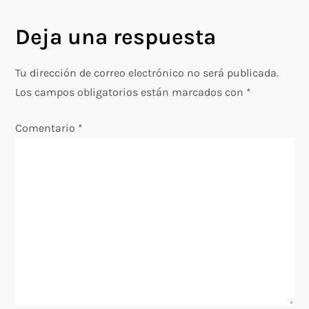
e
g
Deja una respuesta
a
Tu dirección de correo electrónico no será publicada.
c
Los campos obligatorios están marcados con
*
i
Comentario
*
ó
n
d
e
e