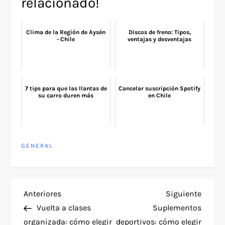
relacionado!
Clima de la Región de Aysén
Discos de freno: Tipos,
- Chile
ventajas y desventajas
7 tips para que las llantas de
Cancelar suscripción Spotify
su carro duren más
en Chile
GENERAL
N
Entrada
Siguie
Anteriores
Siguiente
anterior
entra
Vuelta a clases
Suplementos
a
organizada: cómo elegir
deportivos: cómo elegir