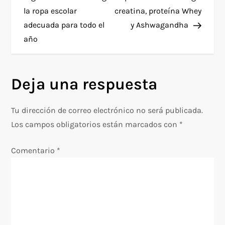
la ropa escolar
creatina, proteína Whey
v
adecuada para todo el
y Ashwagandha
e
año
g
Deja una respuesta
a
c
Tu dirección de correo electrónico no será publicada.
Los campos obligatorios están marcados con
*
i
Comentario
*
ó
n
d