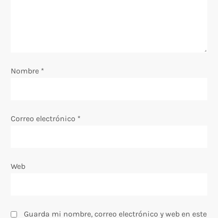
e
e
n
Nombre
t
*
r
a
Correo electrónico
*
d
a
Web
s
Guarda mi nombre, correo electrónico y web en este