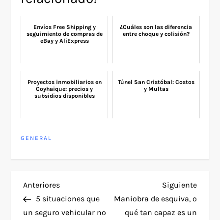
Envíos Free Shipping y
¿Cuáles son las diferencia
seguimiento de compras de
entre choque y colisión?
eBay y AliExpress
Proyectos inmobiliarios en
Túnel San Cristóbal: Costos
Coyhaique: precios y
y Multas
subsidios disponibles
GENERAL
N
Entrada
Siguie
Anteriores
Siguiente
anterior
entra
5 situaciones que
Maniobra de esquiva, o
a
un seguro vehicular no
qué tan capaz es un