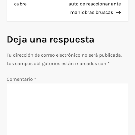
cubre
auto de reaccionar ante
v
maniobras bruscas
e
g
Deja una respuesta
a
Tu dirección de correo electrónico no será publicada.
c
Los campos obligatorios están marcados con
*
i
Comentario
*
ó
n
d