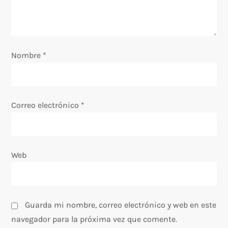
e
e
n
Nombre
*
t
r
Correo electrónico
*
a
d
Web
a
s
Guarda mi nombre, correo electrónico y web en este
navegador para la próxima vez que comente.