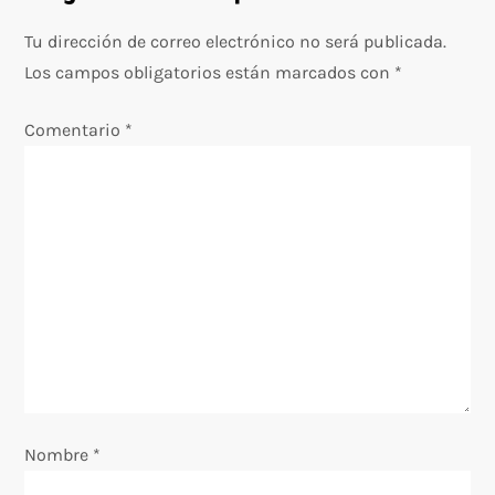
c
Tu dirección de correo electrónico no será publicada.
Los campos obligatorios están marcados con
*
i
Comentario
*
ó
n
d
e
e
n
Nombre
t
*