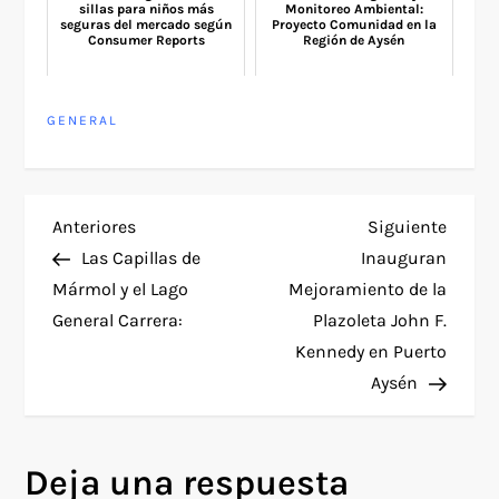
sillas para niños más
Monitoreo Ambiental:
seguras del mercado según
Proyecto Comunidad en la
Consumer Reports
Región de Aysén
GENERAL
N
Entrada
Siguie
Anteriores
Siguiente
anterior
entra
Las Capillas de
Inauguran
a
Mármol y el Lago
Mejoramiento de la
General Carrera:
Plazoleta John F.
v
Kennedy en Puerto
e
Aysén
g
Deja una respuesta
a