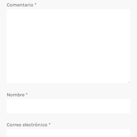
Comentario
*
i
ó
n
d
e
e
Nombre
*
n
t
Correo electrónico
*
r