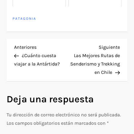
PATAGONIA
N
Entrada
Siguie
Anteriores
Siguiente
anterior
entra
¿Cuánto cuesta
Las Mejores Rutas de
a
viajar a la Antártida?
Senderismo y Trekking
en Chile
v
e
Deja una respuesta
g
Tu dirección de correo electrónico no será publicada.
a
Los campos obligatorios están marcados con
*
c