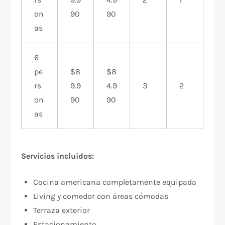
on
90
90
as
6
pe
$8
$8
rs
9.9
4.9
3
2
on
90
90
as
Servicios incluidos:
Cocina americana completamente equipada
Living y comedor con áreas cómodas
Terraza exterior
Estacionamiento