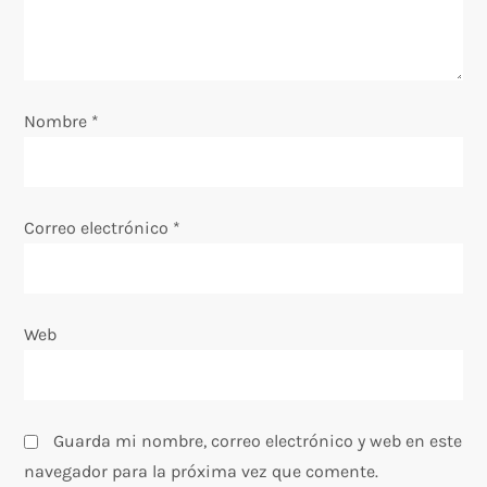
e
e
Nombre
*
n
t
Correo electrónico
*
r
a
Web
d
a
s
Guarda mi nombre, correo electrónico y web en este
navegador para la próxima vez que comente.