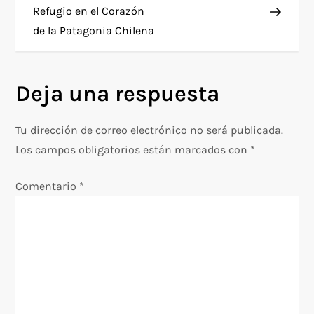
a
Refugio en el Corazón
de la Patagonia Chilena
v
e
Deja una respuesta
g
Tu dirección de correo electrónico no será publicada.
a
Los campos obligatorios están marcados con
*
c
Comentario
*
i
ó
n
d