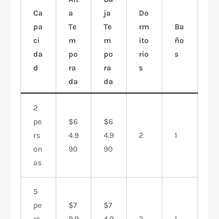
Ca
a
ja
Do
pa
Te
Te
rm
Ba
ci
m
m
ito
ño
da
po
po
rio
s
d
ra
ra
s
da
da
2
pe
$6
$6
rs
4.9
4.9
2
1
on
90
90
as
5
pe
$7
$7
rs
9.9
4.9
2
1