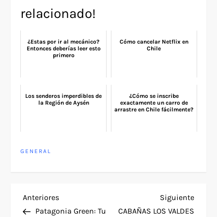
relacionado!
¿Estas por ir al mecánico?
Cómo cancelar Netflix en
Entonces deberías leer esto
Chile
primero
Los senderos imperdibles de
¿Cómo se inscribe
la Región de Aysén
exactamente un carro de
arrastre en Chile fácilmente?
GENERAL
N
Entrada
Siguie
Anteriores
Siguiente
anterior
entra
Patagonia Green: Tu
CABAÑAS LOS VALDES