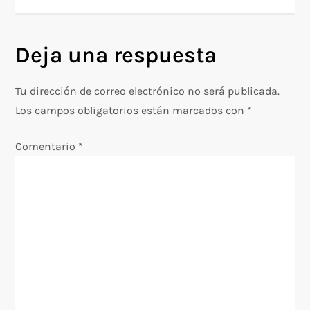
v
e
Deja una respuesta
g
Tu dirección de correo electrónico no será publicada.
a
Los campos obligatorios están marcados con
*
c
Comentario
*
i
ó
n
d
e