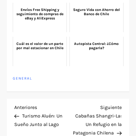
Envíos Free Shipping y
Seguro Vida con Ahorro del
seguimiento de compras de
Banco de Chile
eBay y AliExpress
Cuál es el valor de un parte
Autopista Central: ¿Cómo
por mal estacionar en Chile
pagarla?
GENERAL
N
Entrada
Siguie
Anteriores
Siguiente
anterior
entra
Turismo Aluén: Un
Cabañas Shangri-La:
a
Sueño Junto al Lago
Un Refugio en la
Patagonia Chilena